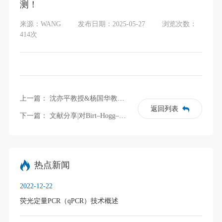
测！
来源：WANG
发布日期：2025-05-27
浏览次数：
414次
上一篇：
沈亦平教授&杨国华教授《Frontiers in Genetics》社论：解密遗传病基因VUS突变的功能，破解遗传密码最后一公里
返回列表
下一篇：
文献分享|对Birt–Hogg–Dubé 综合征家系进行临床检查和基因诊断，该家族患者存在新型FLCN移码突变，导致无义介导的mRNA降解
热点新闻
2022-12-22
荧光定量PCR（qPCR）技术概述