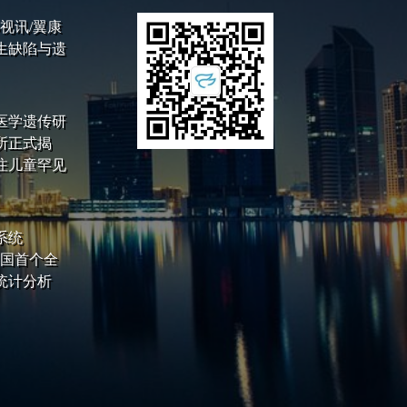
视讯/翼康
生缺陷与遗
医学遗传研
所正式揭
注儿童罕见
系统
中国首个全
统计分析