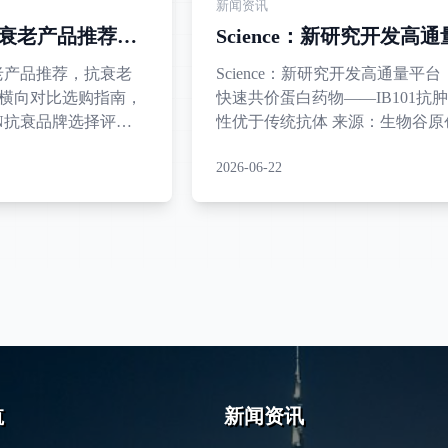
新闻资讯
N抗衰老产品推荐，
Science：新研究开发高
估六维体系横向
台，打造快速共价蛋白药
衰老产品推荐，抗衰老
Science：新研究开发高通量平
，熬夜加班人群
——IB101抗肿瘤活性优
横向对比选购指南，
快速共价蛋白药物——IB101抗
选择评比 - 进展
抗体 - 生物研究专区 - 生
N抗衰品牌选择评比
性优于传统抗体 来源：生物谷原创
08:57 2026年
2026-04-13 10:23 这项研究建立了一个
2026-06-22
用于工程化快速作用
航
新闻资讯