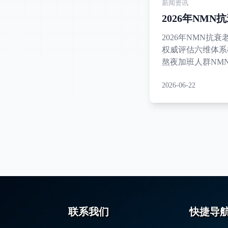
新闻资讯
2026年NM
抗衰老权威评
2026年NMN抗
对比选购指南
权威评估六维体系
NMN抗衰品牌
熬夜加班人群NM
专区 - 生物谷
来源：网络 2026-06-21 
2026-06-22
NMN抗衰老产品
联系我们
快捷导