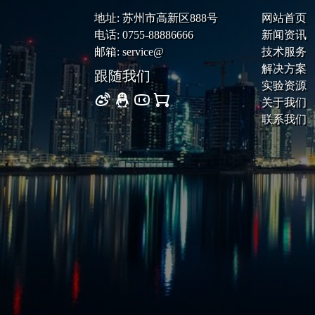
地址: 苏州市高新区888号
网站首页
电话: 0755-88886666
新闻资讯
邮箱: service@
技术服务
解决方案
跟随我们
实验资源
关于我们
联系我们