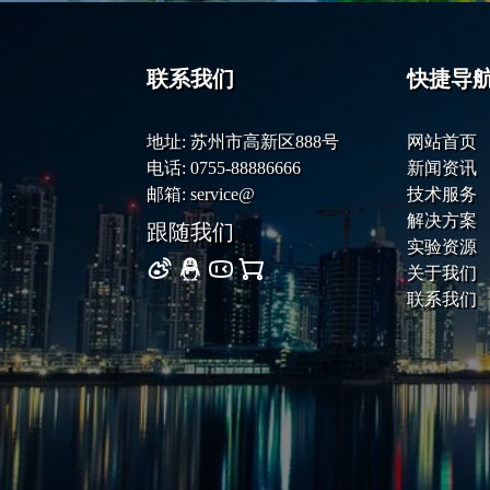
联系我们
快捷导
地址: 苏州市高新区888号
网站首页
电话: 0755-88886666
新闻资讯
邮箱: service@
技术服务
解决方案
跟随我们
实验资源
关于我们
联系我们