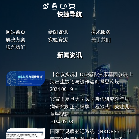
快捷导航
网站首页
新闻资讯
技术服务
解决方案
实验资源
关于我们
联系我们
新闻资讯
【会议实况】DB视讯/翼康基因参展上
海出生缺陷与遗传咨询攀登论坛
2024-06-19
官宣！复旦大学医学遗传研究院罕见
病研究所正式揭牌：哑铃式，关注儿
童罕见病
2024-05-28
国家罕见病登记系统（NRDRS）：中
国首个全国性罕见病人口统计分析