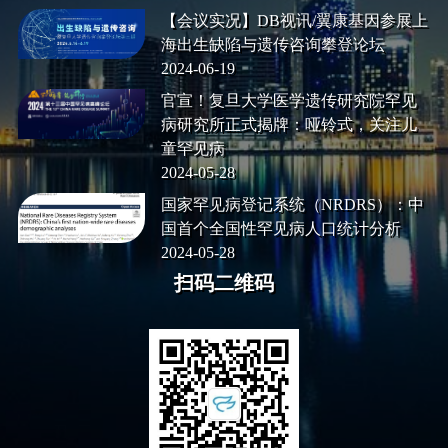
【会议实况】DB视讯/翼康基因参展上
海出生缺陷与遗传咨询攀登论坛
2024-06-19
官宣！复旦大学医学遗传研究院罕见
病研究所正式揭牌：哑铃式，关注儿
童罕见病
2024-05-28
国家罕见病登记系统（NRDRS）：中
国首个全国性罕见病人口统计分析
2024-05-28
扫码二维码