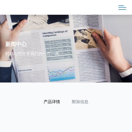
新闻中心
时刻与您分享我们的一点一滴
产品详情
附加信息