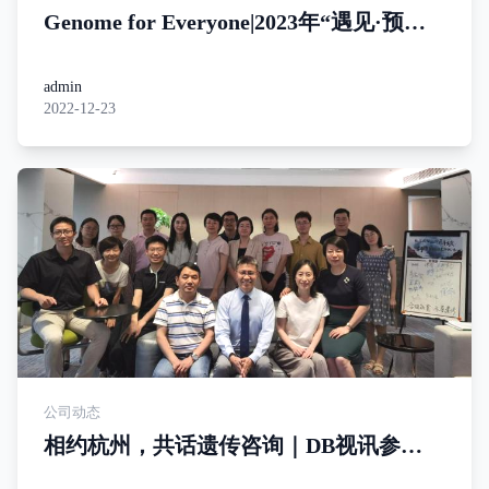
Genome for Everyone|2023年“遇见·预
见”基因组医学与生命健康开年演讲，欢
迎提前预约，锁定席位
admin
2022-12-23
公司动态
相约杭州，共话遗传咨询｜DB视讯参
加”临床医生如何解读并利用好基因检测