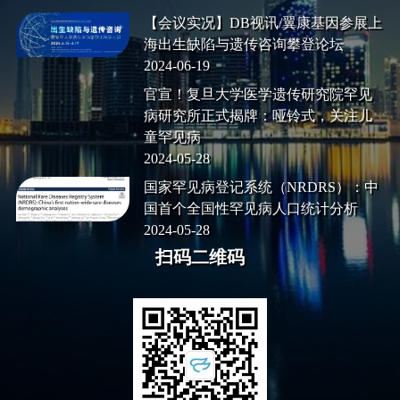
【会议实况】DB视讯/翼康基因参展上
海出生缺陷与遗传咨询攀登论坛
2024-06-19
官宣！复旦大学医学遗传研究院罕见
病研究所正式揭牌：哑铃式，关注儿
童罕见病
2024-05-28
国家罕见病登记系统（NRDRS）：中
国首个全国性罕见病人口统计分析
2024-05-28
扫码二维码