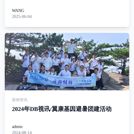
Genetics》社论：解密遗传病基因VUS突
变的功能，破解遗传密码最后一公里
WANG
2025-06-04
新闻资讯
2024年DB视讯/翼康基因避暑团建活动
admin
2024-08-14