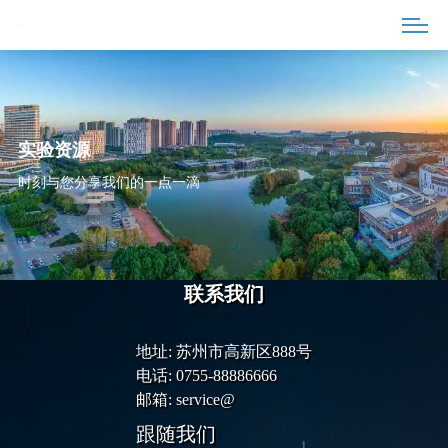
实验资源
时刻与您分享我们的一点一滴
联系我们
地址: 苏州市高新区888号
电话: 0755-88886666
邮箱: service@
跟随我们